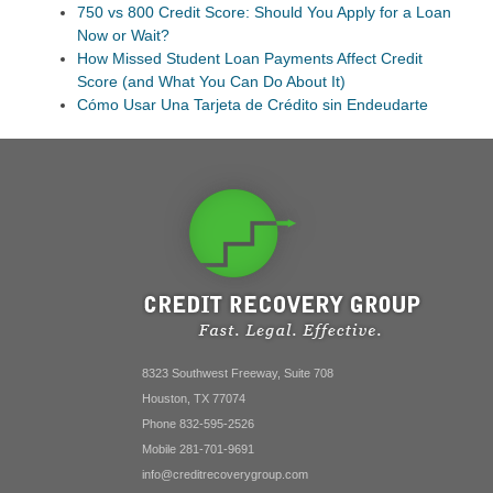
750 vs 800 Credit Score: Should You Apply for a Loan
Now or Wait?
How Missed Student Loan Payments Affect Credit
Score (and What You Can Do About It)
Cómo Usar Una Tarjeta de Crédito sin Endeudarte
8323 Southwest Freeway, Suite 708
Houston, TX 77074
Phone 832-595-2526
Mobile 281-701-9691
info@creditrecoverygroup.com