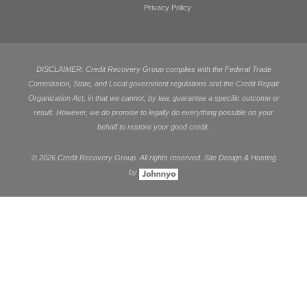
Privacy Policy
DISCLAIMER: Credit Recovery Group complies with the Federal Trade
Commission, State, and Local government regulations and the Credit Repair
Organization Act, in that we cannot, by law, guarantee a specific outcome or
result. However, we do promise to legally do everything possible on your
behalf to restore your good credit.
©
2026 Credit Recovery Group. All rights reserved. Site Design & Hosting
by